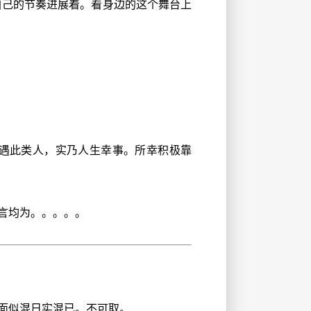
自己的节奏进展着。看身边的这个舞台上
遇此类人，实乃人生幸事。所幸积极靠
言均为。。。。。
面似混日实混已。不可取。