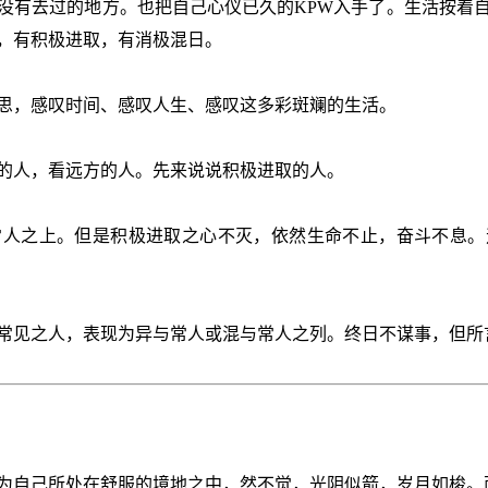
没有去过的地方。也把自己心仪已久的KPW入手了。生活按着
，有积极进取，有消极混日。
思，感叹时间、感叹人生、感叹这多彩斑斓的生活。
的人，看远方的人。先来说说积极进取的人。
常人之上。但是积极进取之心不灭，依然生命不止，奋斗不息。
常见之人，表现为异与常人或混与常人之列。终日不谋事，但所
为自己所处在舒服的境地之中，然不觉，光阴似箭，岁月如梭。