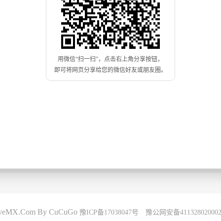
用微信“扫一扫”，点击右上角分享按钮，
即可将网页分享给您的微信好友或朋友圈。
oveMX.Com By CuCuGo
豫ICP备17038047号
豫公网安备41132802000