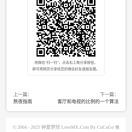
用微信“扫一扫”，点击右上角分享按钮，
即可将网页分享给您的微信好友或朋友圈。
上一篇：
下一篇：
熬夜指南
客厅和电视的比例的一个算法
© 2004 - 2025 钟爱梦欣 LoveMX.Com By CuCuGo
豫