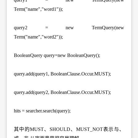
Term("name","word1"));
query2 = new TermQuery(new
Term("name","word2"));
BooleanQuery query=new BooleanQuery();
query.add(query1, BooleanClause.Occur.MUST);
query.add(query2, BooleanClause.Occur.MUST);
hits = searcher.search(query);
其中的MUST、SHOULD、MUST_NOT表示与、