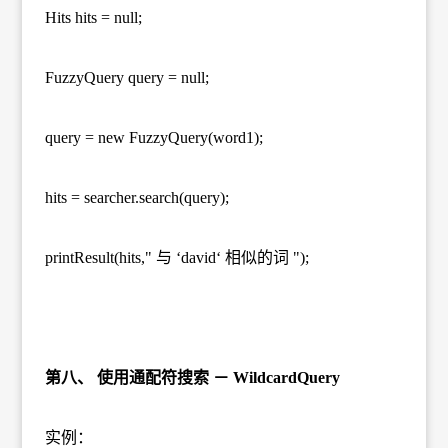
Hits hits = null;
FuzzyQuery query = null;
query = new FuzzyQuery(word1);
hits = searcher.search(query);
printResult(hits," 与 ‘david‘ 相似的词 ");
第八、 使用通配符搜索 － WildcardQuery
实例：