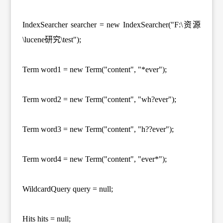
IndexSearcher searcher = new IndexSearcher("F:\资源
\lucene研究\test");
Term word1 = new Term("content", "*ever");
Term word2 = new Term("content", "wh?ever");
Term word3 = new Term("content", "h??ever");
Term word4 = new Term("content", "ever*");
WildcardQuery query = null;
Hits hits = null;