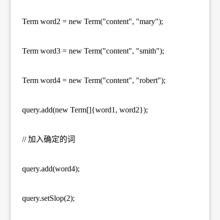
Term word2 = new Term("content", "mary");
Term word3 = new Term("content", "smith");
Term word4 = new Term("content", "robert");
query.add(new Term[]{word1, word2});
// 加入确定的词
query.add(word4);
query.setSlop(2);